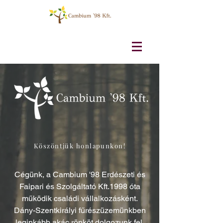
Köszöntjük
honlapunkon!
Cégünk, a Cambium '98 Erdészeti és
Faipari és Szolgáltató Kft.1998 óta
működik családi vállalkozásként.
Dány-Szentkirályi fűrészüzemünkben
leginkább akác rönköt dolgozunk fel,