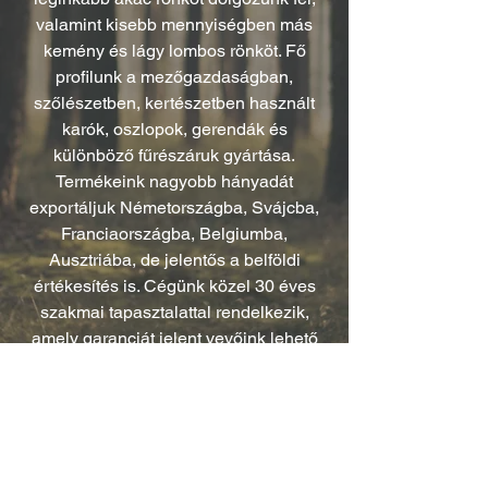
valamint kisebb mennyiségben más
kemény és lágy lombos rönköt. Fő
profilunk a mezőgazdaságban,
szőlészetben, kertészetben használt
karók, oszlopok, gerendák és
különböző fűrészáruk gyártása.
Termékeink nagyobb hányadát
exportáljuk Németországba, Svájcba,
Franciaországba, Belgiumba,
Ausztriába, de jelentős a belföldi
értékesítés is. Cégünk közel 30 éves
szakmai tapasztalattal rendelkezik,
amely garanciát jelent vevőink lehető
legmagasabb színvonalú
kiszolgálására.